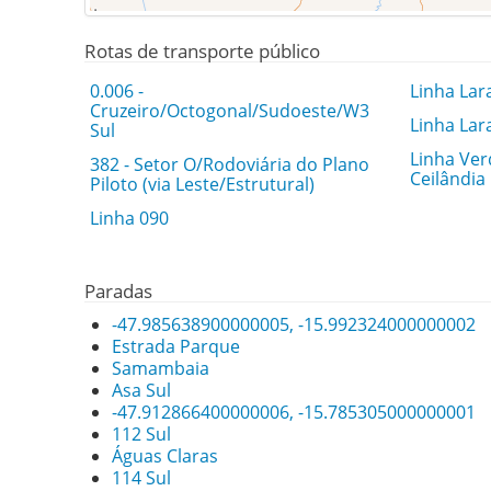
Rotas de transporte público
0.006 -
Linha Lar
Cruzeiro/Octogonal/Sudoeste/W3
Linha Lar
Sul
Linha Ver
382 - Setor O/Rodoviária do Plano
Ceilândia
Piloto (via Leste/Estrutural)
Linha 090
Paradas
-47.985638900000005, -15.992324000000002
Estrada Parque
Samambaia
Asa Sul
-47.912866400000006, -15.785305000000001
112 Sul
Águas Claras
114 Sul