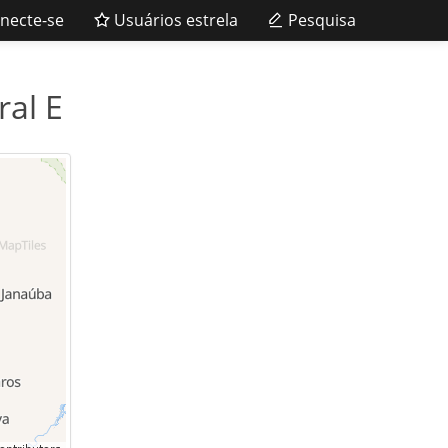
necte-se
Usuários estrela
Pesquisa
ral E