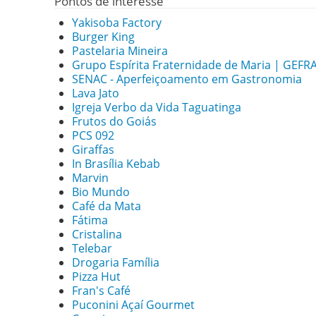
Pontos de interesse
Yakisoba Factory
Burger King
Pastelaria Mineira
Grupo Espírita Fraternidade de Maria | GEF
SENAC - Aperfeiçoamento em Gastronomia
Lava Jato
Igreja Verbo da Vida Taguatinga
Frutos do Goiás
PCS 092
Giraffas
In Brasília Kebab
Marvin
Bio Mundo
Café da Mata
Fátima
Cristalina
Telebar
Drogaria Família
Pizza Hut
Fran's Café
Puconini Açaí Gourmet