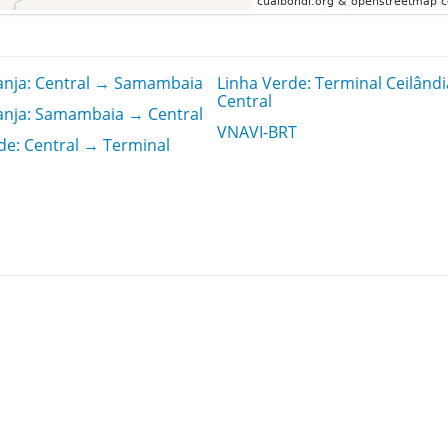
anja: Central → Samambaia
Linha Verde: Terminal Ceilând
Central
anja: Samambaia → Central
VNAVI-BRT
de: Central → Terminal