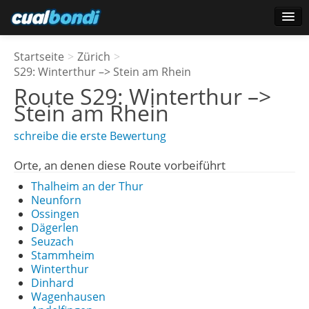
Anmelden
Startseite
>
Zürich
>
Star-Benutzer
S29: Winterthur –> Stein am Rhein
Route
S29: Winterthur –>
Umfrage
Stein am Rhein
schreibe die erste Bewertung
Orte, an denen diese Route vorbeiführt
Thalheim an der Thur
Neunforn
Ossingen
Dägerlen
Seuzach
Stammheim
Winterthur
Dinhard
Wagenhausen