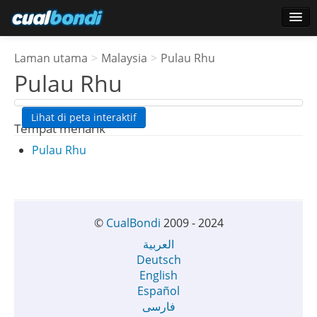
Log masuk
Laman utama
>
Malaysia
>
Pulau Rhu
Pengguna bintang
Pulau Rhu
Undian
Lihat di peta interaktif
Tempat menarik
Pulau Rhu
©
CualBondi
2009 - 2024
العربية
Deutsch
English
Español
فارسی