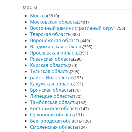
места
Москва
(3810)
Московская область
(3481)
Восточный административный округ
(758)
Тверская область
(488)
Воронежская область
(440)
Владимирская область
(395)
Ярославская область
(391)
Рязанская область
(290)
Курская область
(273)
Тульская область
(205)
район Ивановское
(193)
Калужская область
(191)
Брянская область
(170)
Липецкая область
(170)
Тамбовская область
(162)
Костромская область
(147)
Орловская область
(131)
Белгородская область
(130)
Смоленская область
(104)