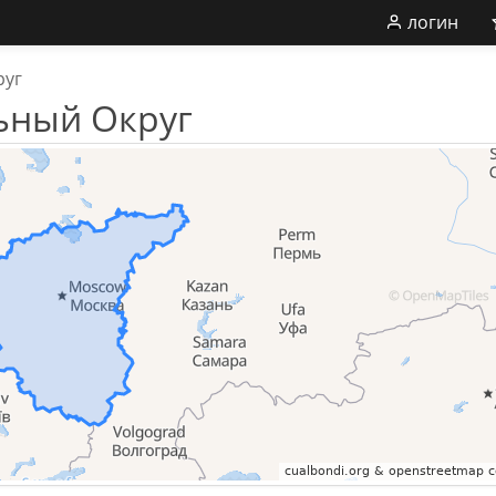
логин
руг
ьный Округ