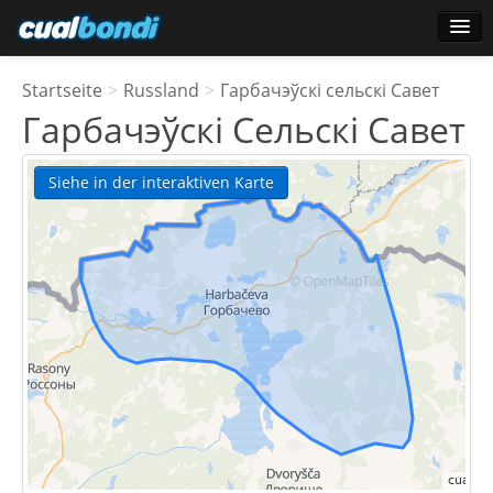
Anmelden
Startseite
>
Russland
>
Гарбачэўскі сельскі Савет
Star-Benutzer
Гарбачэўскі Сельскі Савет
Umfrage
Siehe in der interaktiven Karte