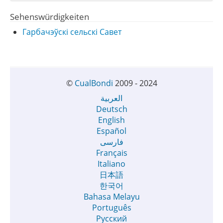
Sehenswürdigkeiten
Гарбачэўскі сельскі Савет
©
CualBondi
2009 - 2024
العربية
Deutsch
English
Español
فارسی
Français
Italiano
日本語
한국어
Bahasa Melayu
Português
Русский