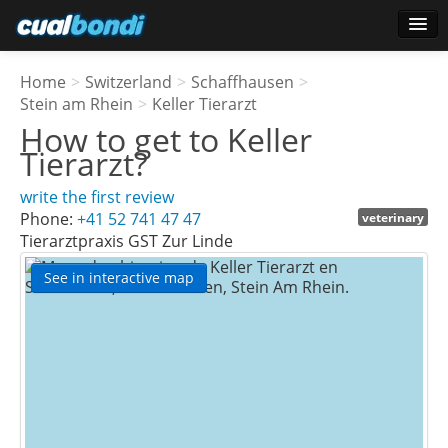
Login
Home
>
Switzerland
>
Schaffhausen
>
Star users
Stein am Rhein
>
Keller Tierarzt
How to get to
Keller
Poll
Tierarzt
?
write the first review
Phone:
+41 52 741 47 47
veterinary
Tierarztpraxis GST Zur Linde
See in interactive map