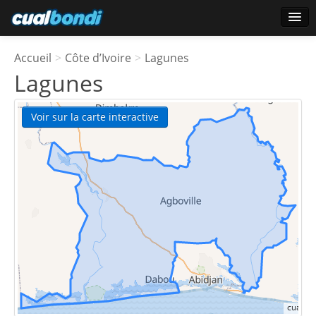
Ouverture de session
Accueil
>
Côte d’Ivoire
>
Lagunes
Utilisateurs étoile
Lagunes
Sondage
Voir sur la carte interactive