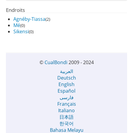
Endroits
Agnéby-Tiassa
(2)
Mé
(0)
Sikensi
(0)
©
CualBondi
2009 - 2024
العربية
Deutsch
English
Español
فارسی
Français
Italiano
日本語
한국어
Bahasa Melayu