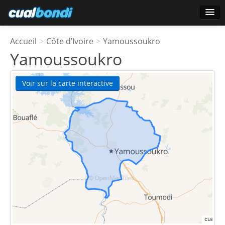
Ouverture de session
Accueil
>
Côte d’Ivoire
>
Yamoussoukro
Utilisateurs étoile
Yamoussoukro
Sondage
Voir sur la carte interactive