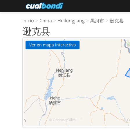
Inicio
>
China
>
Heilongjiang
>
黑河市
>
逊克县
逊克县
Ver en mapa interactivo