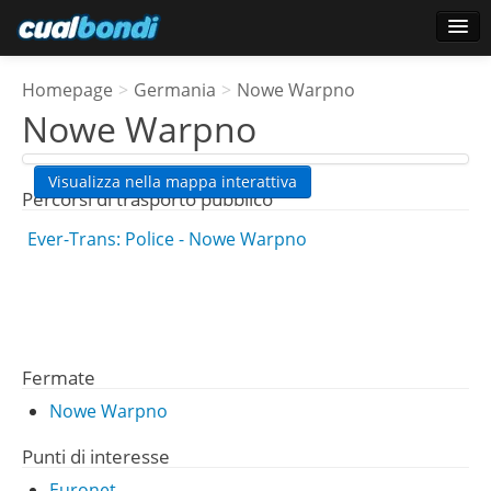
Accesso
Homepage
>
Germania
>
Nowe Warpno
Utenti preferiti
Nowe Warpno
Sondaggio
Visualizza nella mappa interattiva
Percorsi di trasporto pubblico
Ever-Trans: Police - Nowe Warpno
Fermate
Nowe Warpno
Punti di interesse
Euronet