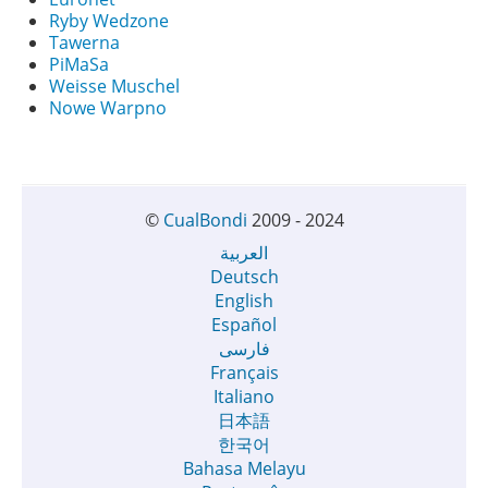
Ryby Wedzone
Tawerna
PiMaSa
Weisse Muschel
Nowe Warpno
©
CualBondi
2009 - 2024
العربية
Deutsch
English
Español
فارسی
Français
Italiano
日本語
한국어
Bahasa Melayu