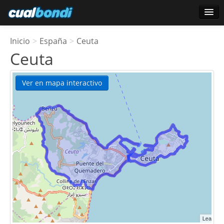
Login
Inicio
>
España
>
Ceuta
Usuarios estrella
Ceuta
Encuesta
Ver en mapa interactivo