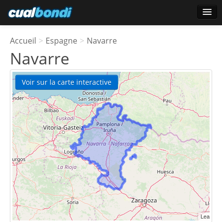
Ouverture de session
Accueil
>
Espagne
>
Navarre
Utilisateurs étoile
Navarre
Sondage
Voir sur la carte interactive