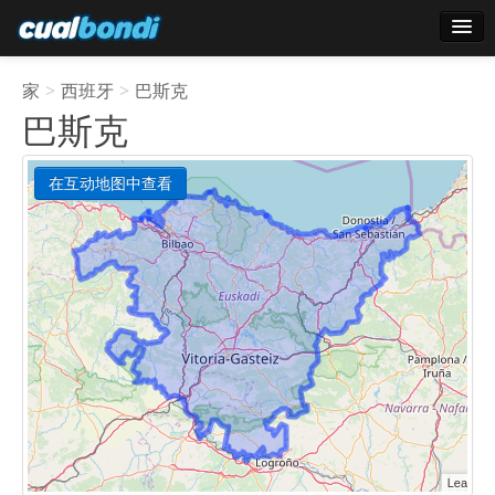
登录
家
>
西班牙
>
巴斯克
明星用户
巴斯克
轮询
在互动地图中查看