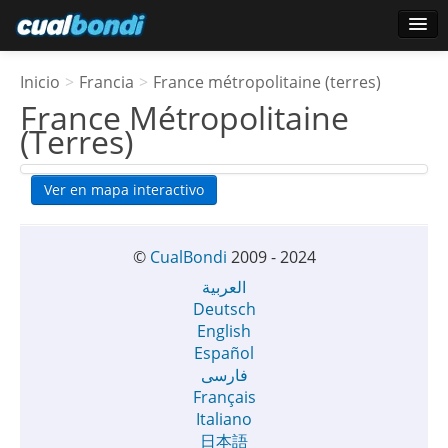
Login
Inicio
>
Francia
>
France métropolitaine (terres)
Usuarios estrella
France Métropolitaine
(Terres)
Encuesta
Ver en mapa interactivo
©
CualBondi
2009 - 2024
العربية
Deutsch
English
Español
فارسی
Français
Italiano
日本語