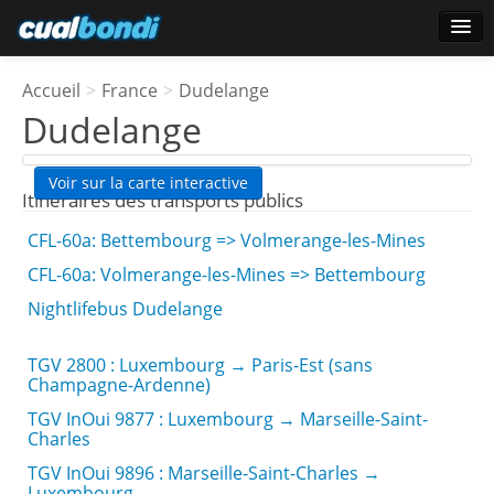
Ouverture de session
Accueil
>
France
>
Dudelange
Utilisateurs étoile
Dudelange
Sondage
Voir sur la carte interactive
Itinéraires des transports publics
CFL-60a: Bettembourg => Volmerange-les-Mines
CFL-60a: Volmerange-les-Mines => Bettembourg
Nightlifebus Dudelange
TGV 2800 : Luxembourg → Paris-Est (sans
Champagne-Ardenne)
TGV InOui 9877 : Luxembourg → Marseille-Saint-
Charles
TGV InOui 9896 : Marseille-Saint-Charles →
Luxembourg