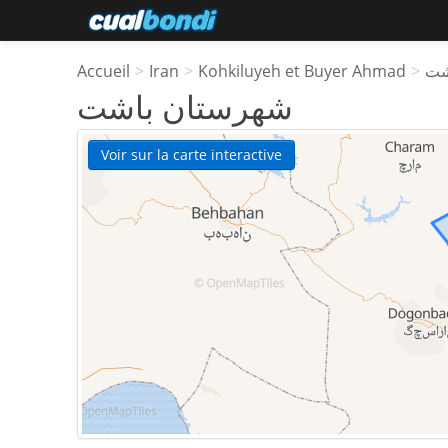
Accueil
>
Iran
>
Kohkiluyeh et Buyer Ahmad
>
شت
شهرستان باشت
Voir sur la carte interactive