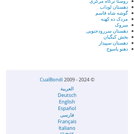
روستا نرگاه مرکزی
دهستان لوداب
گوشه شاه قاسم
مزدک ده کهنه
سروک
دهستان سررودجنوبی
بخش کبگیان
دهستان سپیدار
دهنو یاسوج
CualBondi
2009 - 2024
©
العربية
Deutsch
English
Español
فارسی
Français
Italiano