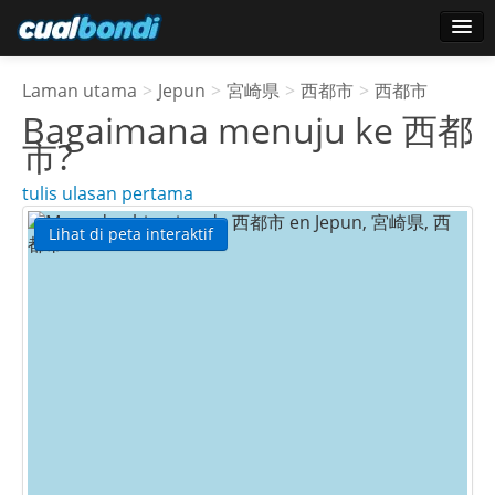
Log masuk
Laman utama
>
Jepun
>
宮崎県
>
西都市
>
西都市
Pengguna bintang
Bagaimana menuju ke
西都
市
?
Undian
tulis ulasan pertama
Lihat di peta interaktif