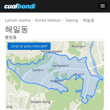
Log masuk
Laman utama
>
Korea Selatan
>
Sejong
>
해밀동
Pengguna bintang
해밀동
Undian
행정동
Lihat di peta interaktif