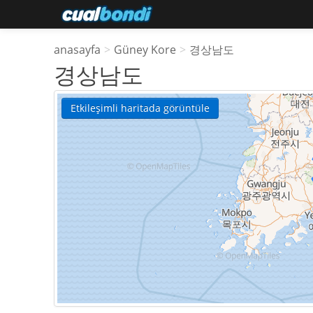
anasayfa
>
Güney Kore
>
경상남도
경상남도
Etkileşimli haritada görüntüle