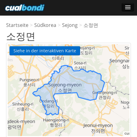
Anmelden
Startseite
>
Südkorea
>
Sejong
>
소정면
Star-Benutzer
소정면
Umfrage
Siehe in der interaktiven Karte