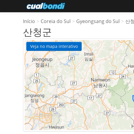
Início
>
Coreia do Sul
>
Gyeongsang do Sul
>
산
산청군
Veja no mapa interativo