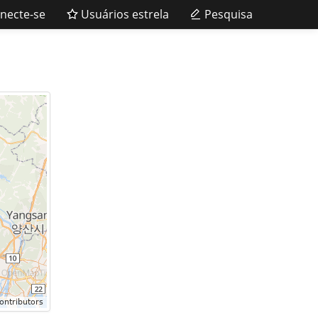
necte-se
Usuários estrela
Pesquisa