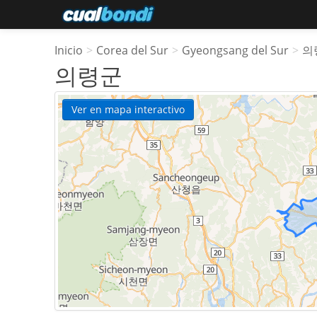
Inicio
>
Corea del Sur
>
Gyeongsang del Sur
>
의
의령군
Ver en mapa interactivo