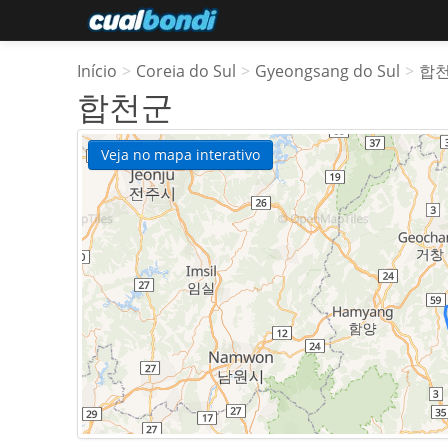
Início
>
Coreia do Sul
>
Gyeongsang do Sul
>
합
합천군
Veja no mapa interativo