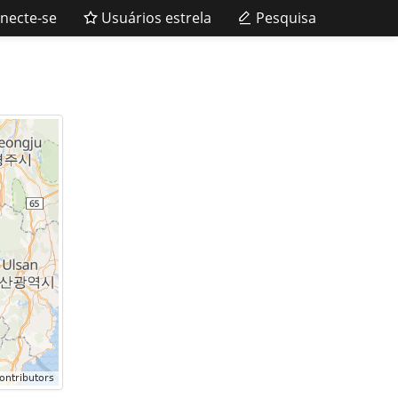
necte-se
Usuários estrela
Pesquisa