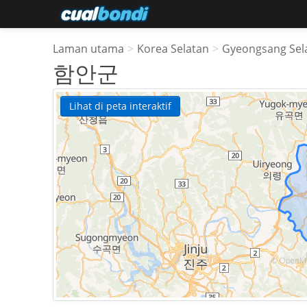
Laman utama
>
Korea Selatan
>
Gyeongsang Sel
함안군
Lihat di peta interaktif