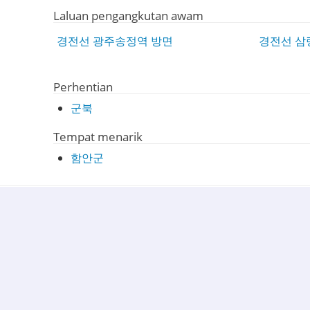
Laluan pengangkutan awam
경전선 광주송정역 방면
경전선 삼
Perhentian
군북
Tempat menarik
함안군