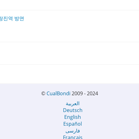
랑진역 방면
©
CualBondi
2009 - 2024
العربية
Deutsch
English
Español
فارسی
Français