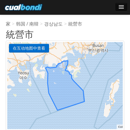
登录
家
>
韩国 / 南韓
>
경상남도
>
統營市
明星用户
統營市
轮询
在互动地图中查看