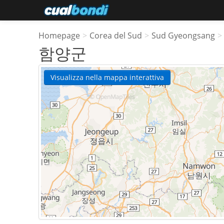
Homepage
>
Corea del Sud
>
Sud Gyeongsang
>
함양군
Visualizza nella mappa interattiva