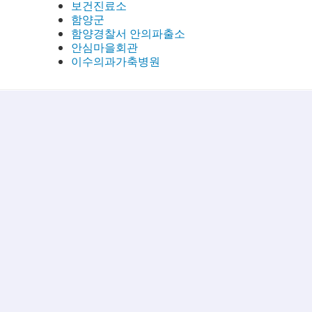
보건진료소
함양군
함양경찰서 안의파출소
안심마을회관
이수의과가축병원