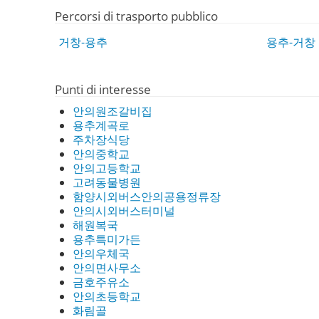
Percorsi di trasporto pubblico
거창-용추
용추-거창
Punti di interesse
안의원조갈비집
용추계곡로
주차장식당
안의중학교
안의고등학교
고려동물병원
함양시외버스안의공용정류장
안의시외버스터미널
해원복국
용추특미가든
안의우체국
안의면사무소
금호주유소
안의초등학교
화림골