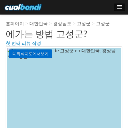
로그인
홈페이지
>
대한민국
>
경상남도
>
고성군
>
고성군
스타 사용자
에가는 방법
고성군
?
투표
첫 번째 리뷰 작성
대화식지도에서보기