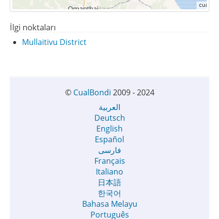
İlgi noktaları
Mullaitivu District
©
CualBondi
2009 - 2024
العربية
Deutsch
English
Español
فارسی
Français
Italiano
日本語
한국어
Bahasa Melayu
Português