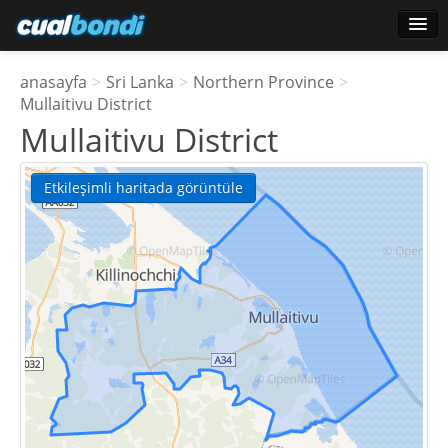
Oturum aç
anasayfa
>
Sri Lanka
>
Northern Province
>
Yıldız kullanıcılar
Mullaitivu District
Mullaitivu District
Anket
Etkileşimli haritada görüntüle