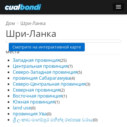
логин
Дом
>
Шри-Ланка
Звездные пользователи
Шри-Ланка
Голосование
Смотрите на интерактивной карте
места
Западная провинция
(25)
Центральная провинция
(7)
Северо-Западная провинция
(5)
провинция Сабарагамува
(4)
Северо-Центральная провинция
(3)
Северная провинция
(2)
Восточная провинция
(1)
Южная провинция
(1)
land use
(0)
провинция Ува
(0)
ශ්‍රී ලංකාව-මාගම්පුර මහින්ද රාජපක්‍ෂ වරාය
(0)