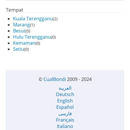
Tempat
Kuala Terengganu
(2)
Marang
(1)
Besut
(0)
Hulu Terengganu
(0)
Kemaman
(0)
Setiu
(0)
©
CualBondi
2009 - 2024
العربية
Deutsch
English
Español
فارسی
Français
Italiano