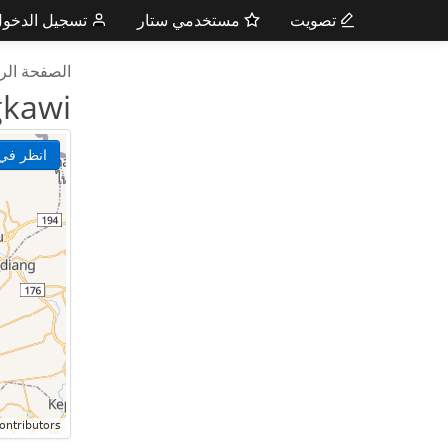
تصويت
مستخدمي ستار
تسجيل الدخو
الصفحة الر
gkawi
انظر في 