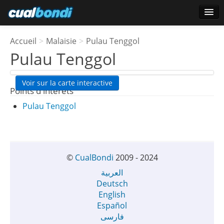
Ouverture de session
Accueil
>
Malaisie
>
Pulau Tenggol
Utilisateurs étoile
Pulau Tenggol
Sondage
Voir sur la carte interactive
Points d'interêts
Pulau Tenggol
©
CualBondi
2009 - 2024
العربية
Deutsch
English
Español
فارسی