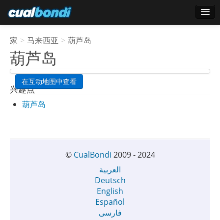
登录
家
>
马来西亚
>
葫芦岛
明星用户
葫芦岛
轮询
在互动地图中查看
兴趣点
葫芦岛
©
CualBondi
2009 - 2024
العربية
Deutsch
English
Español
فارسی