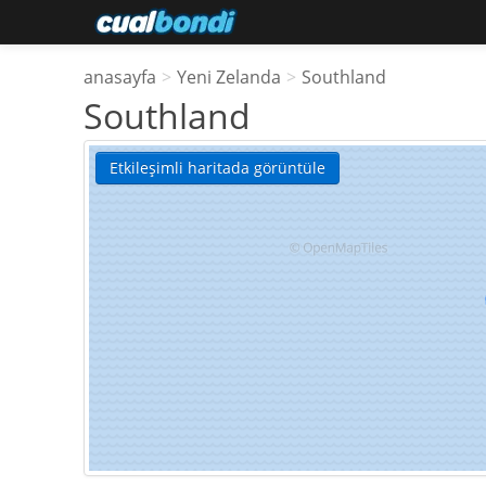
anasayfa
>
Yeni Zelanda
>
Southland
Southland
Etkileşimli haritada görüntüle