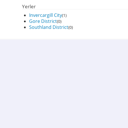
Yerler
Invercargill City
(1)
Gore District
(0)
Southland District
(0)