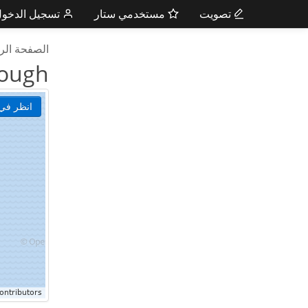
تصويت
مستخدمي ستار
تسجيل الدخو
الصفحة الر
ough
انظر في 