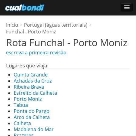
Conecte-se
Início
>
Portugal (águas territoriais)
>
Usuários estrela
Funchal - Porto Moniz
Rota
Funchal - Porto Moniz
Pesquisa
escreva a primeira revisão
Lugares que viaja
Quinta Grande
Achadas da Cruz
Ribeira Brava
Estreito da Calheta
Porto Moniz
Tabua
Ponta do Pargo
Arco da Calheta
Calheta
Madalena do Mar
Prazeres