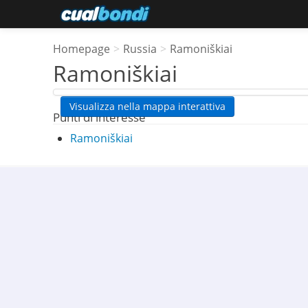
Homepage
>
Russia
>
Ramoniškiai
Ramoniškiai
Visualizza nella mappa interattiva
Punti di interesse
Ramoniškiai