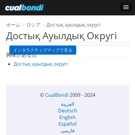
ログインする
ホーム
>
ロシア
>
Достық ауылдық округі
スターユーザー
Достық Ауылдық Округі
投票
インタラクティブマップで見る
興味がある点
Достық ауылдық округі
©
CualBondi
2009 - 2024
العربية
Deutsch
English
Español
فارسی