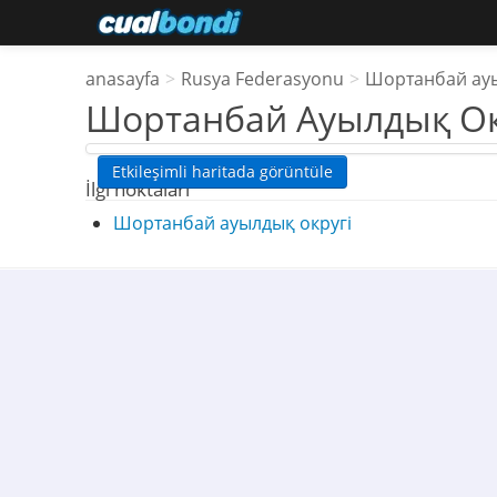
anasayfa
>
Rusya Federasyonu
>
Шортанбай ауы
Шортанбай Ауылдық Ок
Etkileşimli haritada görüntüle
İlgi noktaları
Шортанбай ауылдық округі