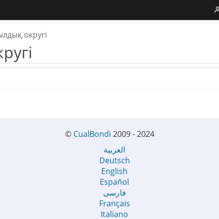
лдық округі
ругі
©
CualBondi
2009 - 2024
العربية
Deutsch
English
Español
فارسی
Français
Italiano