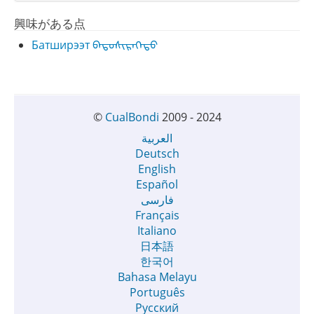
興味がある点
Батширээт ᠪᠠᠲᠤᠰᠢᠷᠡᠭᠡᠲᠦ
©
CualBondi
2009 - 2024
العربية
Deutsch
English
Español
فارسی
Français
Italiano
日本語
한국어
Bahasa Melayu
Português
Русский