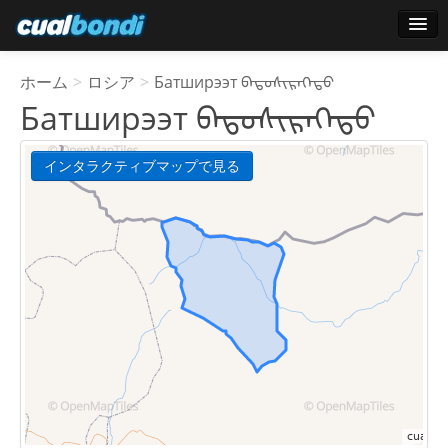
ログインする
ホーム
>
ロシア
>
Батширээт ᠪᠠᠲᠤᠰᠢᠷᠡᠭᠡᠲᠦ
スターユーザー
Батширээт ᠪᠠᠲᠤᠰᠢᠷᠡᠭᠡᠲᠦ
投票
インタラクティブマップで見る