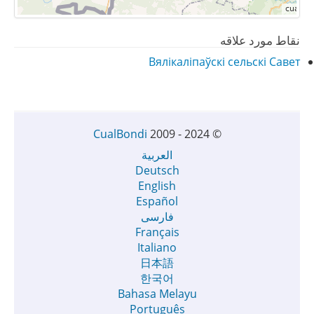
نقاط مورد علاقه
Вялікаліпаўскі сельскі Савет
CualBondi
2009 - 2024
©
العربية
Deutsch
English
Español
فارسی
Français
Italiano
日本語
한국어
Bahasa Melayu
Português