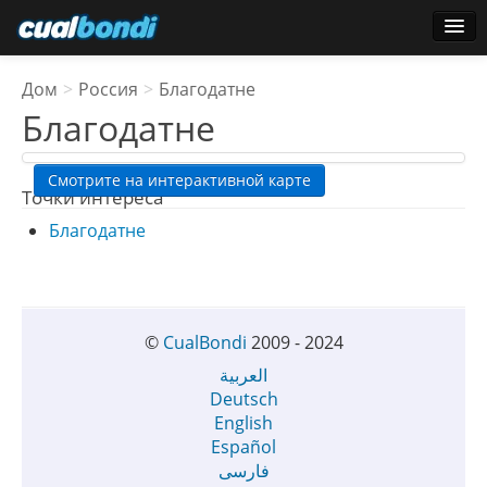
логин
Дом
>
Россия
>
Благодатне
Звездные пользователи
Благодатне
Голосование
Смотрите на интерактивной карте
Точки интереса
Благодатне
©
CualBondi
2009 - 2024
العربية
Deutsch
English
Español
فارسی