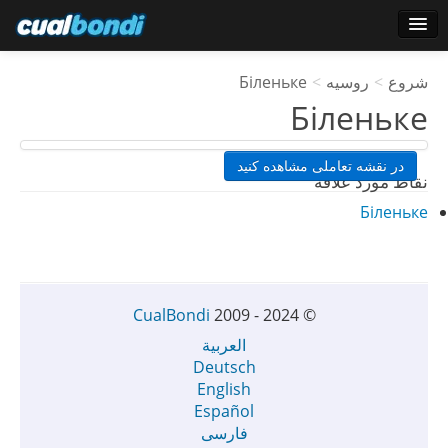
وارد شدن
شروع
>
روسیه
>
Біленьке
کاربران ستاره
Біленьке
نظرسنجی
در نقشه تعاملی مشاهده کنید
نقاط مورد علاقه
Біленьке
CualBondi
2009 - 2024
©
العربية
Deutsch
English
Español
فارسی