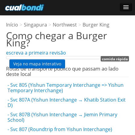
Conecte-se
Início
>
Singapura
>
Northwest
>
Burger King
Usuários estrela
Como chegar a
Burger
King
?
Pesquisa
escreva a primeira revisão
comida rápida
Veja no mapa interativo
Rotas de transporte público que passam ao lado
deste local
- Svc 805 (Yishun Temporary Interchange => Yishun
Temporary Interchange)
- Svc 807A (Yishun Interchange → Khatib Station Exit
D)
- Svc 807B (Yishun Interchange → Jiemin Primary
School)
- Svc 807 (Roundtrip from Yishun Interchange)