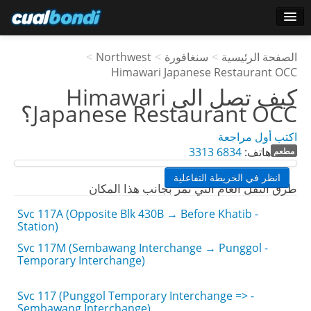
تسجيل الدخول
الصفحة الرئيسية
>
سنغافورة
>
Northwest
>
مستخدمي ستار
Himawari Japanese Restaurant OCC
كيف تصل الى
Himawari
تصويت
Japanese Restaurant OCC
؟
اكتب أول مراجعة
هاتف:
6834 3313
مطعم
انظر في الخريطة التفاعلية
طرق النقل العام التي تمر بجانب هذا المكان
- Svc 117A (Opposite Blk 430B → Before Khatib
Station)
- Svc 117M (Sembawang Interchange → Punggol
Temporary Interchange)
- Svc 117 (Punggol Temporary Interchange =>
Sembawang Interchange)