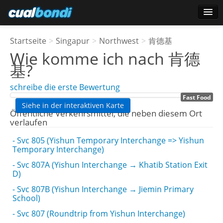
Anmelden
Startseite
>
Singapur
>
Northwest
>
肯德基
Star-Benutzer
Wie komme ich nach
肯德
基
?
Umfrage
schreibe die erste Bewertung
Fast Food
Siehe in der interaktiven Karte
Öffentliche Verkehrsmittel, die neben diesem Ort
verlaufen
- Svc 805 (Yishun Temporary Interchange => Yishun
Temporary Interchange)
- Svc 807A (Yishun Interchange → Khatib Station Exit
D)
- Svc 807B (Yishun Interchange → Jiemin Primary
School)
- Svc 807 (Roundtrip from Yishun Interchange)