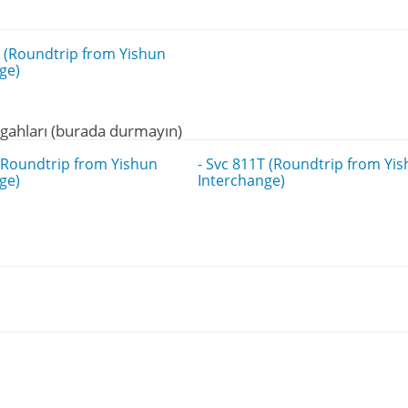
T (Roundtrip from Yishun
ge)
gahları (burada durmayın)
 (Roundtrip from Yishun
- Svc 811T (Roundtrip from Yi
ge)
Interchange)