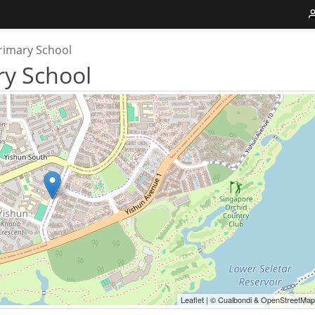
rimary School
ry School
Leaflet | © Cualbondi & OpenStreetMap