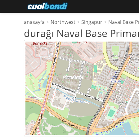
anasayfa
>
Northwest
>
Singapur
>
Naval Base P
durağı Naval Base Prima