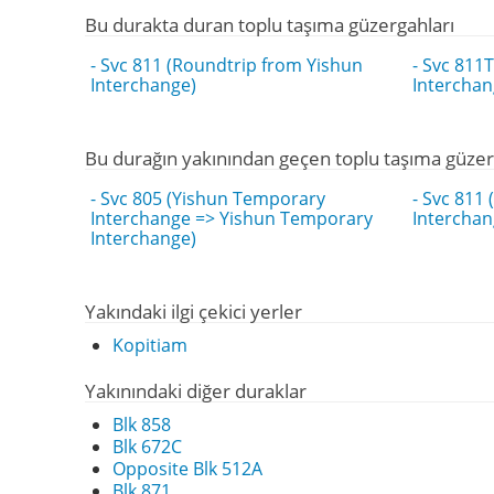
Bu durakta duran toplu taşıma güzergahları
- Svc 811 (Roundtrip from Yishun
- Svc 811
Interchange)
Interchan
Bu durağın yakınından geçen toplu taşıma güzer
- Svc 805 (Yishun Temporary
- Svc 811
Interchange => Yishun Temporary
Interchan
Interchange)
Yakındaki ilgi çekici yerler
Kopitiam
Yakınındaki diğer duraklar
Blk 858
Blk 672C
Opposite Blk 512A
Blk 871