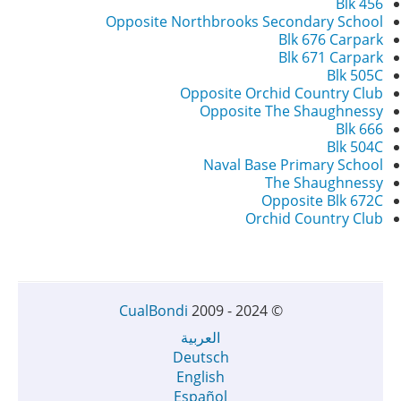
Blk 456
Opposite Northbrooks Secondary School
Blk 676 Carpark
Blk 671 Carpark
Blk 505C
Opposite Orchid Country Club
Opposite The Shaughnessy
Blk 666
Blk 504C
Naval Base Primary School
The Shaughnessy
Opposite Blk 672C
Orchid Country Club
CualBondi
2009 - 2024
©
العربية
Deutsch
English
Español