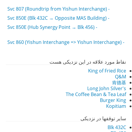
- Svc 807 (Roundtrip from Yishun Interchange)
- Svc 850E (Blk 432C → Opposite MAS Building)
- Svc 850E (Hub Synergy Point → Blk 456)
- Svc 860 (Yishun Interchange => Yishun Interchange)
نقاط مورد علاقه در این نزدیکی هست
King of Fried Rice
Q&M
肯德基
Long John Silver's
The Coffee Bean & Tea Leaf
Burger King
Kopitiam
سایر توقفها در نزدیکی
Blk 432C