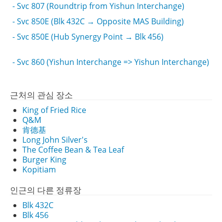
- Svc 807 (Roundtrip from Yishun Interchange)
- Svc 850E (Blk 432C → Opposite MAS Building)
- Svc 850E (Hub Synergy Point → Blk 456)
- Svc 860 (Yishun Interchange => Yishun Interchange)
근처의 관심 장소
King of Fried Rice
Q&M
肯德基
Long John Silver's
The Coffee Bean & Tea Leaf
Burger King
Kopitiam
인근의 다른 정류장
Blk 432C
Blk 456