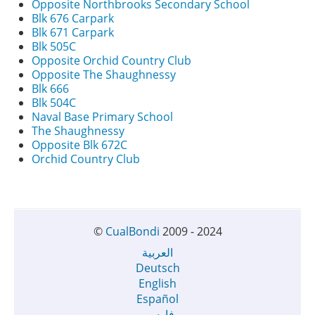
Opposite Northbrooks Secondary School
Blk 676 Carpark
Blk 671 Carpark
Blk 505C
Opposite Orchid Country Club
Opposite The Shaughnessy
Blk 666
Blk 504C
Naval Base Primary School
The Shaughnessy
Opposite Blk 672C
Orchid Country Club
©
CualBondi
2009 - 2024
العربية
Deutsch
English
Español
فارسی