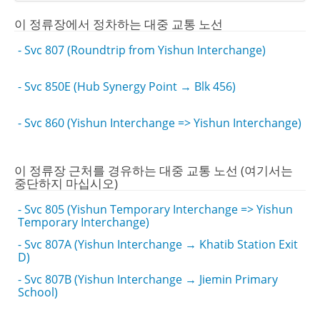
이 정류장에서 정차하는 대중 교통 노선
- Svc 807 (Roundtrip from Yishun Interchange)
- Svc 850E (Hub Synergy Point → Blk 456)
- Svc 860 (Yishun Interchange => Yishun Interchange)
이 정류장 근처를 경유하는 대중 교통 노선 (여기서는
중단하지 마십시오)
- Svc 805 (Yishun Temporary Interchange => Yishun
Temporary Interchange)
- Svc 807A (Yishun Interchange → Khatib Station Exit
D)
- Svc 807B (Yishun Interchange → Jiemin Primary
School)