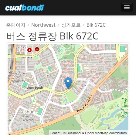
로그인
홈페이지
>
Northwest
>
싱가포르
>
Blk 672C
스타 사용자
버스 정류장 Blk 672C
투표
Leaflet | © Cualbondi & OpenStreetMap contributors